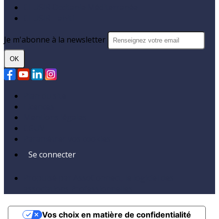
CLUSIR Occitanie Méditerranée
CLUSIR Tahiti
Je m'abonne à la newsletter
OK
Plan du site
Licences
Mentions légales
CGUV
Paramétrer vos cookies
Se connecter
Propulsé par AssoConnect, le logiciel des
associations Professionnelles
Vos choix en matière de confidentialité