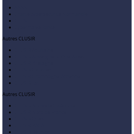
ANSSI
Charte cybersécurité Normandie
CLUSIF
Cybermalveillance
Autres CLUSIR
CLUSIR Aquitaine
CLUSIR Auvergne-Rhône-Alpes
CLUSIR Bretagne
CLUSIR Caraïbes
CLUSIR Champagne-Ardenne
CLUSIR Est
Autres CLUSIR
CLUSIR Nouvelle Calédonie
CLUSIR Nord de France
CLUSIR Ouest
CLUSIR PACA
CLUSIR Réunion