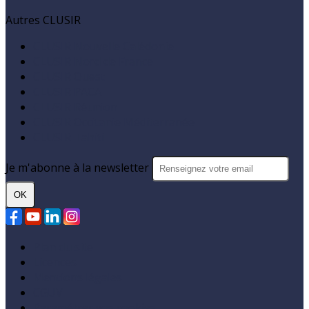
Autres CLUSIR
CLUSIR Nouvelle Calédonie
CLUSIR Nord de France
CLUSIR Ouest
CLUSIR PACA
CLUSIR Réunion
CLUSIR Occitanie Méditerranée
CLUSIR Tahiti
Je m'abonne à la newsletter
OK
Plan du site
Licences
Mentions légales
CGUV
Paramétrer vos cookies