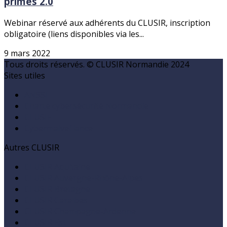
primes 2.0
Webinar réservé aux adhérents du CLUSIR, inscription
obligatoire (liens disponibles via les...
9 mars 2022
Tous droits réservés. © CLUSIR Normandie 2024
Sites utiles
ANSSI
Charte cybersécurité Normandie
CLUSIF
Cybermalveillance
Autres CLUSIR
CLUSIR Aquitaine
CLUSIR Auvergne-Rhône-Alpes
CLUSIR Bretagne
CLUSIR Caraïbes
CLUSIR Champagne-Ardenne
CLUSIR Est