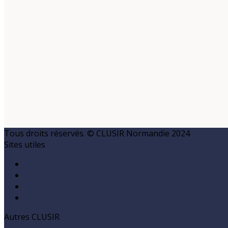
Tous droits réservés. © CLUSIR Normandie 2024
Sites utiles
ANSSI
Charte cybersécurité Normandie
CLUSIF
Cybermalveillance
Autres CLUSIR