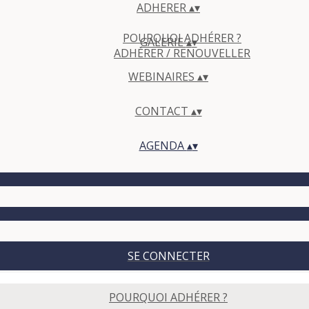
ADHERER
▴
▾
POURQUOI ADHÉRER ?
GALERIE
▴
▾
ADHÉRER / RENOUVELLER
WEBINAIRES
▴
▾
CONTACT
▴
▾
AGENDA
▴
▾
SE CONNECTER
POURQUOI ADHÉRER ?