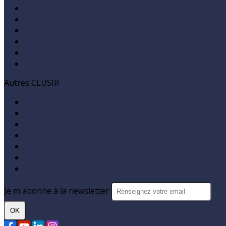
CLUSIR Aquitaine
CLUSIR Auvergne-Rhône-Alpes
CLUSIR Bretagne
CLUSIR Caraïbes
CLUSIR Champagne-Ardenne
CLUSIR Est
Autres CLUSIR
CLUSIR Nouvelle Calédonie
CLUSIR Nord de France
CLUSIR Ouest
CLUSIR PACA
CLUSIR Réunion
CLUSIR Occitanie Méditerranée
CLUSIR Tahiti
Je m'abonne à la newsletter
OK