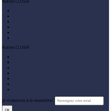
Autres CLUSIR
CLUSIR Aquitaine
CLUSIR Auvergne-Rhône-Alpes
CLUSIR Bretagne
CLUSIR Caraïbes
CLUSIR Champagne-Ardenne
CLUSIR Est
Autres CLUSIR
CLUSIR Nouvelle Calédonie
CLUSIR Nord de France
CLUSIR Ouest
CLUSIR PACA
CLUSIR Réunion
CLUSIR Occitanie Méditerranée
CLUSIR Tahiti
Je m'abonne à la newsletter
OK