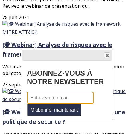
Revivez le webinar de présentation du...
28 juin 2021
[🕵️ Webinar] Analyse de risques avec le
framework MITRE ATT&CK
Webinar réservé aux adhérents du CLUSIR, inscription
ABONNEZ-VOUS À
obligatoire (liens disponibles via les...
NOTRE NEWSLETTER
23 septembre 2021
M'abonner maintenant
[🕵️ Webinar] Comment mettre en place une
politique de sécurité ?