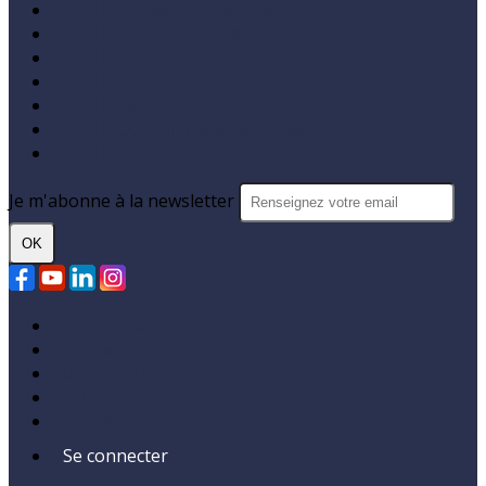
CLUSIR Nouvelle Calédonie
CLUSIR Nord de France
CLUSIR Ouest
CLUSIR PACA
CLUSIR Réunion
CLUSIR Occitanie Méditerranée
CLUSIR Tahiti
Je m'abonne à la newsletter
OK
Plan du site
Licences
Mentions légales
CGUV
Paramétrer vos cookies
Se connecter