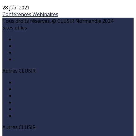
28 juin 2021
Conférences
Webinaires
Tous droits réservés. © CLUSIR Normandie 2024
Sites utiles
ANSSI
Charte cybersécurité Normandie
CLUSIF
Cybermalveillance
Autres CLUSIR
CLUSIR Aquitaine
CLUSIR Auvergne-Rhône-Alpes
CLUSIR Bretagne
CLUSIR Caraïbes
CLUSIR Champagne-Ardenne
CLUSIR Est
Autres CLUSIR