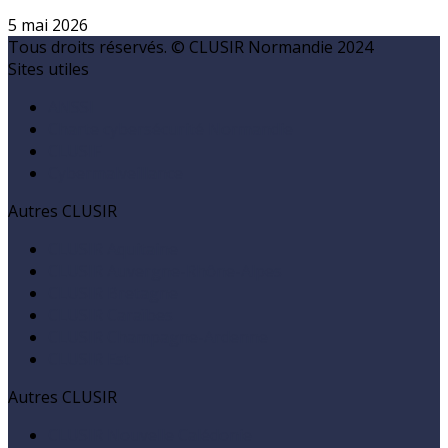
5 mai 2026
Tous droits réservés. © CLUSIR Normandie 2024
Sites utiles
ANSSI
Charte cybersécurité Normandie
CLUSIF
Cybermalveillance
Autres CLUSIR
CLUSIR Aquitaine
CLUSIR Auvergne-Rhône-Alpes
CLUSIR Bretagne
CLUSIR Caraïbes
CLUSIR Champagne-Ardenne
CLUSIR Est
Autres CLUSIR
CLUSIR Nouvelle Calédonie