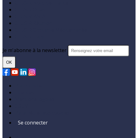
CLUSIR Nord de France
CLUSIR Ouest
CLUSIR PACA
CLUSIR Réunion
CLUSIR Occitanie Méditerranée
CLUSIR Tahiti
Je m'abonne à la newsletter
OK
Plan du site
Licences
Mentions légales
CGUV
Paramétrer vos cookies
Se connecter
Propulsé par AssoConnect, le logiciel des