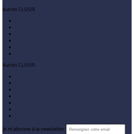
Autres CLUSIR
CLUSIR Aquitaine
CLUSIR Auvergne-Rhône-Alpes
CLUSIR Bretagne
CLUSIR Caraïbes
CLUSIR Champagne-Ardenne
CLUSIR Est
Autres CLUSIR
CLUSIR Nouvelle Calédonie
CLUSIR Nord de France
CLUSIR Ouest
CLUSIR PACA
CLUSIR Réunion
CLUSIR Occitanie Méditerranée
CLUSIR Tahiti
Je m'abonne à la newsletter