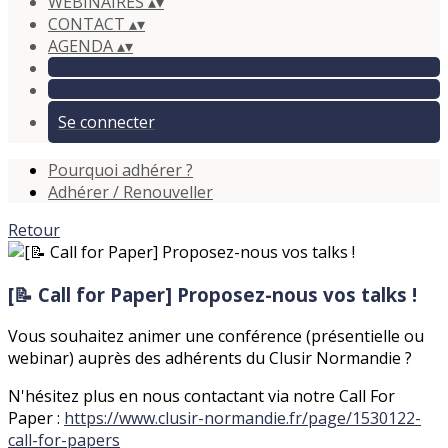
WEBINAIRES
▴
▾
CONTACT
▴
▾
AGENDA
▴
▾
Se connecter
Pourquoi adhérer ?
Adhérer / Renouveller
Retour
[📝 Call for Paper] Proposez-nous vos talks !
Vous souhaitez animer une conférence (présentielle ou
webinar) auprès des adhérents du Clusir Normandie ?
N'hésitez plus en nous contactant via notre Call For
Paper :
https://www.clusir-normandie.fr/page/1530122-
call-for-papers