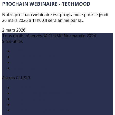
PROCHAIN WEBINAIRE - TECHMOOD
Notre prochain webinaire est programmé pour le jeudi
26 mars 2026 à 11h00.Il sera animé par la...
2 mars 2026
Tous droits réservés. © CLUSIR Normandie 2024
Sites utiles
ANSSI
Charte cybersécurité Normandie
CLUSIF
Cybermalveillance
Autres CLUSIR
CLUSIR Aquitaine
CLUSIR Auvergne-Rhône-Alpes
CLUSIR Bretagne
CLUSIR Caraïbes
CLUSIR Champagne-Ardenne