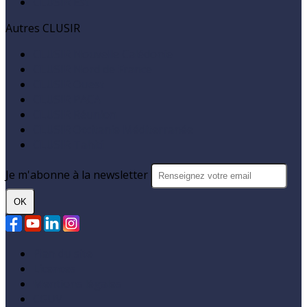
CLUSIR Est
Autres CLUSIR
CLUSIR Nouvelle Calédonie
CLUSIR Nord de France
CLUSIR Ouest
CLUSIR PACA
CLUSIR Réunion
CLUSIR Occitanie Méditerranée
CLUSIR Tahiti
Je m'abonne à la newsletter
OK
Plan du site
Licences
Mentions légales
CGUV