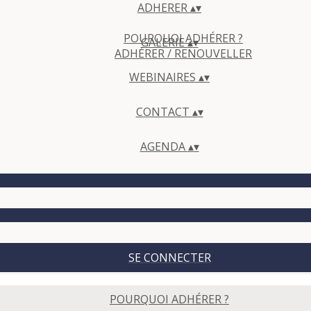
ADHERER
▴
▾
POURQUOI ADHÉRER ?
GALERIE
▴
▾
ADHÉRER / RENOUVELLER
WEBINAIRES
▴
▾
CONTACT
▴
▾
AGENDA
▴
▾
SE CONNECTER
POURQUOI ADHÉRER ?