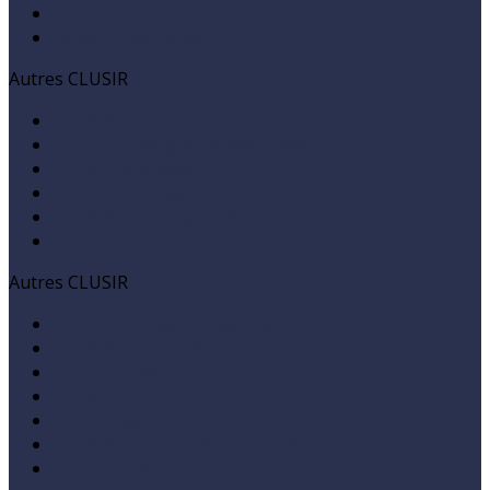
CLUSIF
Cybermalveillance
Autres CLUSIR
CLUSIR Aquitaine
CLUSIR Auvergne-Rhône-Alpes
CLUSIR Bretagne
CLUSIR Caraïbes
CLUSIR Champagne-Ardenne
CLUSIR Est
Autres CLUSIR
CLUSIR Nouvelle Calédonie
CLUSIR Nord de France
CLUSIR Ouest
CLUSIR PACA
CLUSIR Réunion
CLUSIR Occitanie Méditerranée
CLUSIR Tahiti