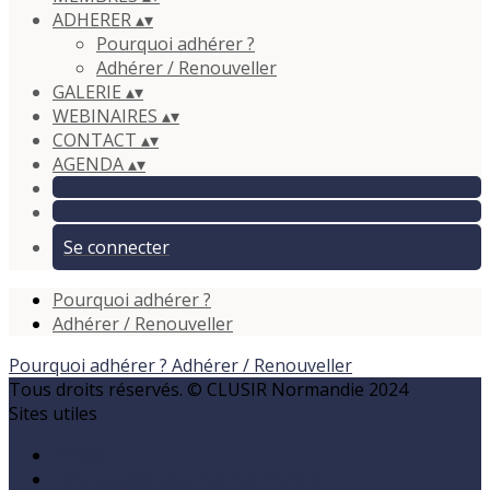
ADHERER
▴
▾
Pourquoi adhérer ?
Adhérer / Renouveller
GALERIE
▴
▾
WEBINAIRES
▴
▾
CONTACT
▴
▾
AGENDA
▴
▾
Se connecter
Pourquoi adhérer ?
Adhérer / Renouveller
Pourquoi adhérer ?
Adhérer / Renouveller
Tous droits réservés. © CLUSIR Normandie 2024
Sites utiles
ANSSI
Charte cybersécurité Normandie