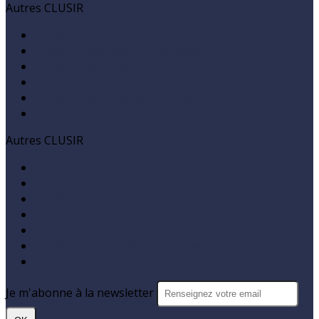
Autres CLUSIR
CLUSIR Aquitaine
CLUSIR Auvergne-Rhône-Alpes
CLUSIR Bretagne
CLUSIR Caraïbes
CLUSIR Champagne-Ardenne
CLUSIR Est
Autres CLUSIR
CLUSIR Nouvelle Calédonie
CLUSIR Nord de France
CLUSIR Ouest
CLUSIR PACA
CLUSIR Réunion
CLUSIR Occitanie Méditerranée
CLUSIR Tahiti
Je m'abonne à la newsletter