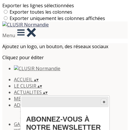
Exporter les lignes sélectionnées
Exporter toutes les colonnes
Exporter uniquement les colonnes affichées
Menu
Ajoutez un logo, un bouton, des réseaux sociaux
Cliquez pour éditer
ACCUEIL
▴
▾
LE CLUSIR
▴
▾
ACTUALITES
▴
▾
MEMBRES
▴
▾
ADHERER
▴
▾
Pourquoi adhérer ?
Adhérer / Renouveller
ABONNEZ-VOUS À
GALERIE
▴
▾
NOTRE NEWSLETTER