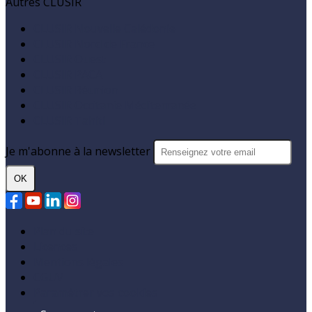
Autres CLUSIR
CLUSIR Nouvelle Calédonie
CLUSIR Nord de France
CLUSIR Ouest
CLUSIR PACA
CLUSIR Réunion
CLUSIR Occitanie Méditerranée
CLUSIR Tahiti
Je m'abonne à la newsletter
OK
Plan du site
Licences
Mentions légales
CGUV
Paramétrer vos cookies