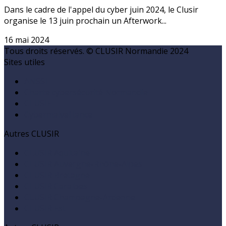
Dans le cadre de l'appel du cyber juin 2024, le Clusir
organise le 13 juin prochain un Afterwork...
16 mai 2024
Tous droits réservés. © CLUSIR Normandie 2024
Sites utiles
ANSSI
Charte cybersécurité Normandie
CLUSIF
Cybermalveillance
Autres CLUSIR
CLUSIR Aquitaine
CLUSIR Auvergne-Rhône-Alpes
CLUSIR Bretagne
CLUSIR Caraïbes
CLUSIR Champagne-Ardenne
CLUSIR Est