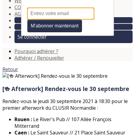
WEBINAIRES
▴
▾
CONTACT
▴
▾
AGENDA
▴
▾
M'abonner maintenant
Se connecter
Pourquoi adhérer ?
Adhérer / Renouveller
Retour
[🍻 Afterwork] Rendez-vous le 30 septembre
Rendez-vous le jeudi 30 septembre 2021 à 18:30 pour le
premier afterwork du CLUSIR Normandie :
Rouen :
Le River's Pub // 107 Allée François
Mitterrand
Caen :
Le Saint Sauveur // 21 Place Saint Sauveur