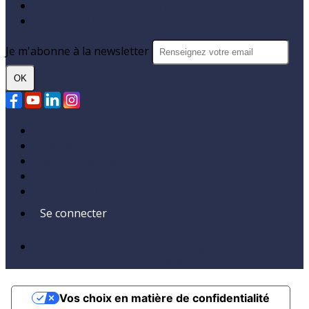
CLUSIR Occitanie Méditerranée
CLUSIR Tahiti
Je m'abonne à la newsletter
OK
Plan du site
Licences
Mentions légales
CGUV
Paramétrer vos cookies
Se connecter
Propulsé par AssoConnect, le logiciel des
associations Professionnelles
Vos choix en matière de confidentialité