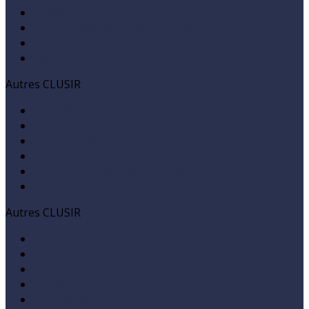
ANSSI
Charte cybersécurité Normandie
CLUSIF
Cybermalveillance
Autres CLUSIR
CLUSIR Aquitaine
CLUSIR Auvergne-Rhône-Alpes
CLUSIR Bretagne
CLUSIR Caraïbes
CLUSIR Champagne-Ardenne
CLUSIR Est
Autres CLUSIR
CLUSIR Nouvelle Calédonie
CLUSIR Nord de France
CLUSIR Ouest
CLUSIR PACA
CLUSIR Réunion